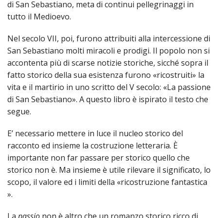
di San Sebastiano, meta di continui pellegrinaggi in
2016
Artico
Minist
tutto il Medioevo.
della
Nel secolo VII, poi, furono attribuiti alla intercessione di
San Sebastiano molti miracoli e prodigi. Il popolo non si
stori
accontenta più di scarse notizie storiche, sicché sopra il
fatto storico della sua esistenza furono «ricostruiti» la
di
vita e il martirio in uno scritto del V secolo: «La passione
di San Sebastiano». A questo libro è ispirato il testo che
Bello
segue.
Il
E’ necessario mettere in luce il nucleo storico del
racconto ed insieme la costruzione letteraria. È
Patr
importante non far passare per storico quello che
della
storico non è. Ma insieme è utile rilevare il significato, lo
scopo, il valore ed i limiti della «ricostruzione fantastica
Parro
».
S.
La
passio
non è altro che un romanzo storico ricco di