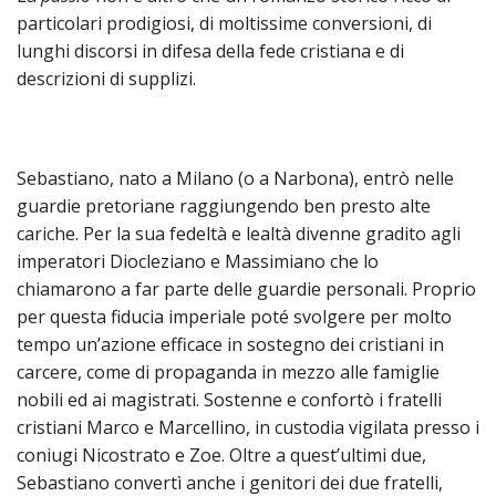
particolari prodigiosi, di moltissime conversioni, di
Sebas
lunghi discorsi in difesa della fede cristiana e di
descrizioni di supplizi.
La
tela
Sebastiano, nato a Milano (o a Narbona), entrò nelle
di
guardie pretoriane raggiungendo ben presto alte
cariche. Per la sua fedeltà e lealtà divenne gradito agli
S.
imperatori Diocleziano e Massimiano che lo
Sebas
chiamarono a far parte delle guardie personali. Proprio
per questa fiducia imperiale poté svolgere per molto
Crono
tempo un’azione efficace in sostegno dei cristiani in
carcere, come di propaganda in mezzo alle famiglie
dei
nobili ed ai magistrati. Sostenne e confortò i fratelli
cristiani Marco e Marcellino, in custodia vigilata presso i
Parro
coniugi Nicostrato e Zoe. Oltre a quest’ultimi due,
Sebastiano convertì anche i genitori dei due fratelli,
Biogr