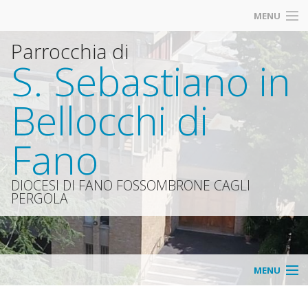
MENU
Parrocchia di
Calendario SS. Messe Defunti
S. Sebastiano in
Azione Cattolica dei Ragazzi dai 10-13 anni
Bellocchi di
Fanciulli e Catechesi dai 6-9 anni
Fano
Vi segnaliamo
«
Organismi
DIOCESI DI FANO FOSSOMBRONE CAGLI
PERGOLA
IND
«
Avvisi
IND
Parro
Consi
MENU
«
della
parro
Home