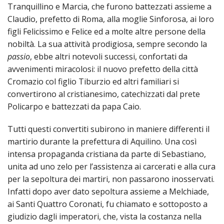
Tranquillino e Marcia, che furono battezzati assieme a
Don
Claudio, prefetto di Roma, alla moglie Sinforosa, ai loro
figli Felicissimo e Felice ed a molte altre persone della
Gius
nobiltà. La sua attività prodigiosa, sempre secondo la
passio
, ebbe altri notevoli successi, confortati da
Carlo
avvenimenti miracolosi: il nuovo prefetto della città
Cromazio col figlio Tiburzio ed altri familiari si
Un
convertirono al cristianesimo, catechizzati dal prete
Policarpo e battezzati da papa Caio.
ricor
Tutti questi convertiti subirono in maniere differenti il
di
martirio durante la prefettura di Aquilino. Una così
Don
intensa propaganda cristiana da parte di Sebastiano,
unita ad uno zelo per l’assistenza ai carcerati e alla cura
Giova
per la sepoltura dei martiri, non passarono inosservati.
Infatti dopo aver dato sepoltura assieme a Melchiade,
Ceriso
ai Santi Quattro Coronati, fu chiamato e sottoposto a
giudizio dagli imperatori, che, vista la costanza nella
Un