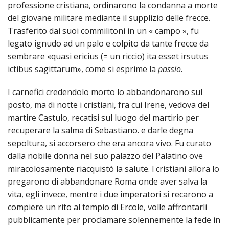
professione cristiana, ordinarono la condanna a morte
del giovane militare mediante il supplizio delle frecce.
ricor
Trasferito dai suoi commilitoni in un « campo », fu
di
legato ignudo ad un palo e colpito da tante frecce da
sembrare «quasi ericius (= un riccio) ita esset irsutus
Maria
ictibus sagittarum», come si esprime la
passio
.
Carlo
I carnefici credendolo morto lo abbandonarono sul
posto, ma di notte i cristiani, fra cui Irene, vedova del
Un
martire Castulo, recatisi sul luogo del martirio per
recuperare la salma di Sebastiano. e darle degna
ringr
sepoltura, si accorsero che era ancora vivo. Fu curato
dalla nobile donna nel suo palazzo del Palatino ove
alla
miracolosamente riacquistò la salute. l cristiani allora lo
giova
pregarono di abbandonare Roma onde aver salva la
vita, egli invece, mentre i due imperatori si recarono a
poet
compiere un rito al tempio di Ercole, volle affrontarli
pubblicamente per proclamare solennemente la fede in
Manci