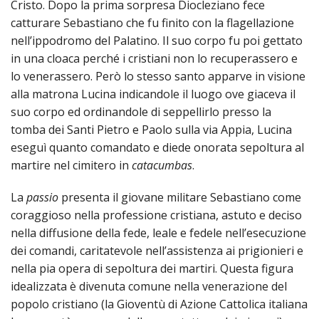
Cristo. Dopo la prima sorpresa Diocleziano fece
catturare Sebastiano che fu finito con la flagellazione
nell’ippodromo del Palatino. Il suo corpo fu poi gettato
in una cloaca perché i cristiani non lo recuperassero e
lo venerassero. Però lo stesso santo apparve in visione
alla matrona Lucina indicandole il luogo ove giaceva il
suo corpo ed ordinandole di seppellirlo presso la
tomba dei Santi Pietro e Paolo sulla via Appia, Lucina
eseguì quanto comandato e diede onorata sepoltura al
martire nel cimitero in
catacumbas
.
La
passio
presenta il giovane militare Sebastiano come
coraggioso nella professione cristiana, astuto e deciso
nella diffusione della fede, leale e fedele nell’esecuzione
dei comandi, caritatevole nell’assistenza ai prigionieri e
nella pia opera di sepoltura dei martiri. Questa figura
idealizzata è divenuta comune nella venerazione del
popolo cristiano (la Gioventù di Azione Cattolica italiana