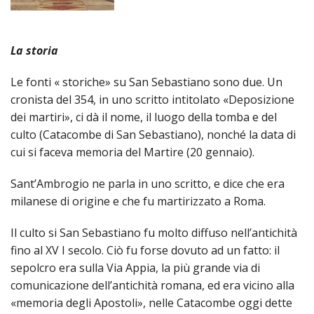
Parro
Conf
2011
«
S.
della
Don
Grille
Edizi
IND
La storia
Sebas
Ricon
Orio
2012
Edizi
Le fonti « storiche» su San Sebastiano sono due. Un
(ex
Ador
Confr
cronista del 354, in uno scritto intitolato «Deposizione
Edizi
2019
chies
Eucari
dell’
dei martiri», ci dà il nome, il luogo della tomba e del
culto (Catacombe di San Sebastiano), nonché la data di
2013
parro
Matr
Carit
cui si faceva memoria del Martire (20 gennaio).
Edizi
oggi
Unzi
Parro
Sant’Ambrogio ne parla in uno scritto, e dice che era
milanese di origine e che fu martirizzato a Roma.
2014
sala
degli
Minist
Il culto si San Sebastiano fu molto diffuso nell’antichità
Edizi
Don
infer
Strao
fino al XV I secolo. Ciò fu forse dovuto ad un fatto: il
2015
sepolcro era sulla Via Appia, la più grande via di
Lore
Coro
della
comunicazione dell’antichità romana, ed era vicino alla
Edizi
«memoria degli Apostoli», nelle Catacombe oggi dette
Milani
Parro
Comu