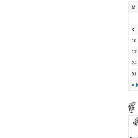
M
infermi
Ministri Straordinari della Comunione
Edizione 2015
iale
Edizione 2016
3
10
17
24
31
essa Mancinelli
« J