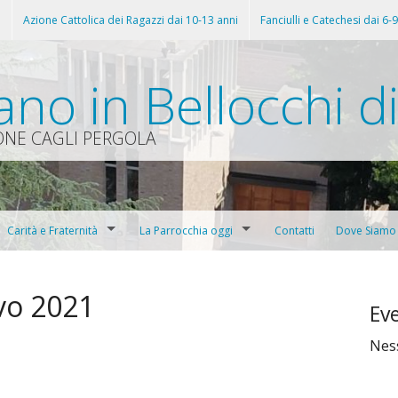
i
Azione Cattolica dei Ragazzi dai 10-13 anni
Fanciulli e Catechesi dai 6-
ano in Bellocchi d
ONE CAGLI PERGOLA
Carità e Fraternità
La Parrocchia oggi
Contatti
Dove Siamo
Battesimi
Casa Serena, la Famiglia Orionina
Il Grillo
Edizione 2011
vo 2021
Eve
iesa parrocchiale, oggi sala Don Lorenzo Milani)
 al sacramento della Riconciliazione
Prima Comunione
Don Orione
Il Grilletto
Edizione 2012
Edizione 2019
Nes
caristica
Confermazione
Confraternita dell’Addolorata
Edizione 2013
tiano
Caritas Parrocchiale
Edizione 2014