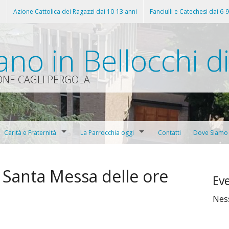
i
Azione Cattolica dei Ragazzi dai 10-13 anni
Fanciulli e Catechesi dai 6-
ano in Bellocchi d
ONE CAGLI PERGOLA
Carità e Fraternità
La Parrocchia oggi
Contatti
Dove Siamo
Battesimi
Casa Serena, la Famiglia Orionina
Il Grillo
Edizione 2011
i Santa Messa delle ore
Eve
iesa parrocchiale, oggi sala Don Lorenzo Milani)
 al sacramento della Riconciliazione
Prima Comunione
Don Orione
Il Grilletto
Edizione 2012
Edizione 2019
Nes
caristica
Confermazione
Confraternita dell’Addolorata
Edizione 2013
tiano
Caritas Parrocchiale
Edizione 2014