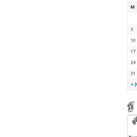
M
infermi
Ministri Straordinari della Comunione
Edizione 2015
iale
Edizione 2016
3
10
17
24
31
essa Mancinelli
« J