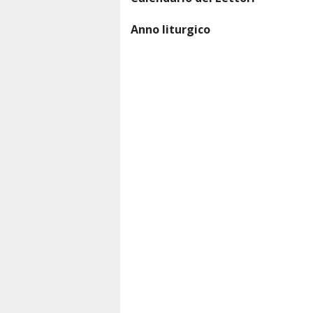
La tela di S. Sebastiano
Unzione degli 
Anno liturgico
Cronotassi dei Parroci
Coro Parrocch
Biografia Don Giuseppe Carloni
Ministranti
Un ricordo di Don Giovanni Cerisoli
Un ricordo di Maria Carloni
Un ringraziamento alla giovane poet