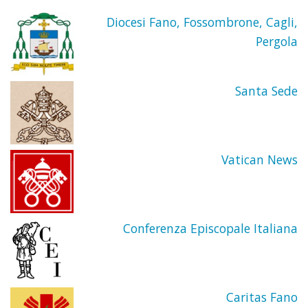
2016
Artico
Minist
Diocesi Fano, Fossombrone, Cagli,
Pergola
della
stori
Santa Sede
di
Bello
Vatican News
Il
Patr
Conferenza Episcopale Italiana
della
Parro
Caritas Fano
S.