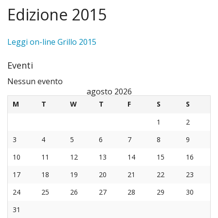
IND
Edizione 2015
setti
degli
La Parrocchia
Bilan
Calen
affari
«
Liturgia
Leggi on-line Grillo 2015
consu
lettor
econo
IND
«
Carità e Fraternità
Eventi
2020
Santa
La
IND
«
Nessun evento
La Parrocchia oggi
agosto 2026
Bilan
Mess
Consi
stori
Sacra
IND
«
M
T
W
T
F
S
S
Contatti
consu
«
delle
«
Pasto
della
Casa
IND
1
2
Dove Siamo
2021
IND
IND
3
4
5
6
7
8
9
ore
Parro
nostr
Per
Seren
Il
10
11
12
13
14
15
16
Verba
Batte
11.00
«
Parro
accos
la
Grillo
17
18
19
20
21
22
23
Consi
Prim
IND
Affre
al
Famig
24
25
26
27
28
29
30
Pasto
Comu
Edizi
Glori
sacr
Orion
Il
31