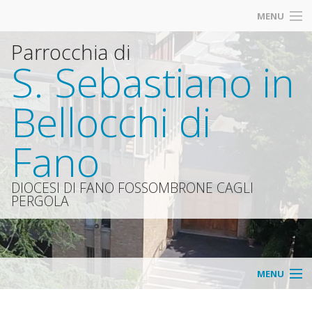
MENU
Parrocchia di
Calendario SS. Messe Defunti
S. Sebastiano in
Azione Cattolica dei Ragazzi dai 10-13 anni
Bellocchi di
Fanciulli e Catechesi dai 6-9 anni
Fano
Vi segnaliamo
«
Organismi
DIOCESI DI FANO FOSSOMBRONE CAGLI
PERGOLA
IND
«
Avvisi
IND
Parro
Consi
MENU
«
della
parro
Home