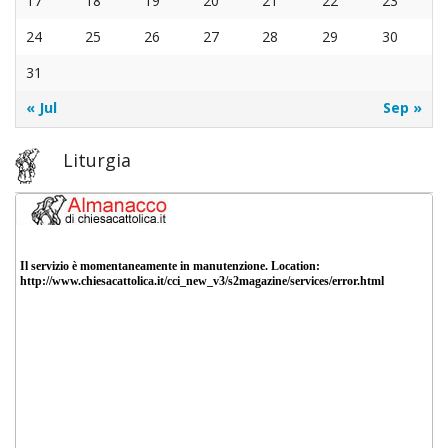
17
18
19
20
21
22
23
2016
Artico
Minist
24
25
26
27
28
29
30
31
della
« Jul
Sep »
stori
Liturgia
di
Bello
Il
Patr
della
Parro
S.