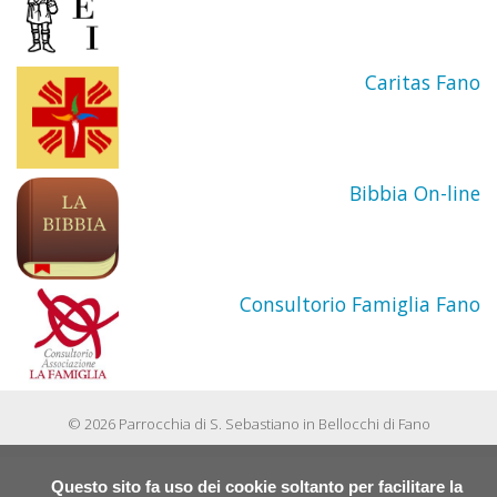
Don
Caritas Fano
Gius
Carlo
Un
Bibbia On-line
ricor
di
Consultorio Famiglia Fano
Don
Giova
© 2026 Parrocchia di S. Sebastiano in Bellocchi di Fano
Ceriso
Un
Questo sito fa uso dei cookie soltanto per facilitare la