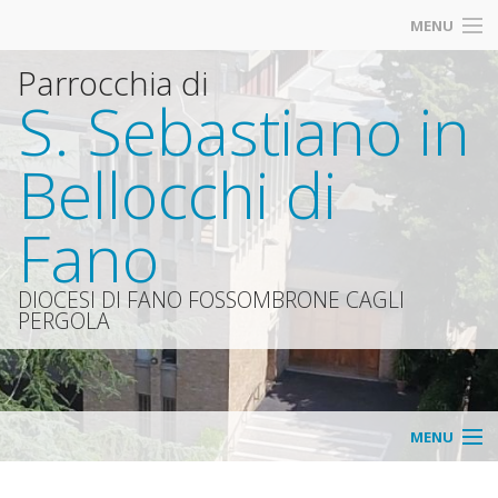
MENU
Parrocchia di
Calendario SS. Messe Defunti
S. Sebastiano in
Azione Cattolica dei Ragazzi dai 10-13 anni
Bellocchi di
Fanciulli e Catechesi dai 6-9 anni
Fano
Vi segnaliamo
«
Organismi
DIOCESI DI FANO FOSSOMBRONE CAGLI
PERGOLA
IND
«
Avvisi
IND
Parro
Consi
MENU
«
della
parro
Home