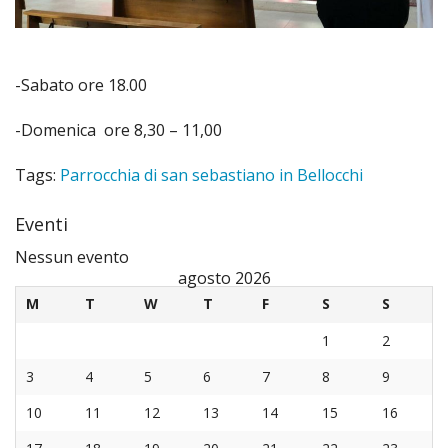
Parro
Conf
2011
«
S.
della
Don
Grille
Edizi
IND
Sebas
Ricon
Orio
-Sabato ore 18.00
2012
Edizi
(ex
Ador
Confr
-Domenica ore 8,30 – 11,00
Edizi
2019
chies
Eucari
dell’
Tags:
Parrocchia di san sebastiano in Bellocchi
2013
parro
Matr
Carit
Eventi
Edizi
oggi
Unzi
Parro
Nessun evento
agosto 2026
2014
sala
degli
Minist
M
T
W
T
F
S
S
Edizi
1
2
Don
infer
Strao
2015
3
4
5
6
7
8
9
Lore
Coro
della
10
11
12
13
14
15
16
Edizi
Milani
Parro
Comu