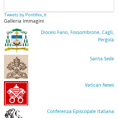
Sebas
Tweets by Pontifex_it
La
Galleria Immagini
Diocesi Fano, Fossombrone, Cagli,
tela
Pergola
di
S.
Santa Sede
Sebas
Crono
Vatican News
dei
Parro
Conferenza Episcopale Italiana
Biogr