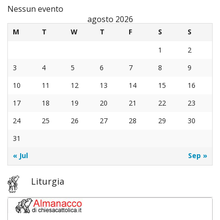
Nessun evento
Sebas
agosto 2026
M
T
W
T
F
S
S
La
1
2
tela
3
4
5
6
7
8
9
di
10
11
12
13
14
15
16
17
18
19
20
21
22
23
S.
24
25
26
27
28
29
30
Sebas
31
Crono
« Jul
Sep »
dei
Liturgia
Parro
Biogr