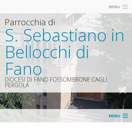
MENU
Parrocchia di
Calendario SS. Messe Defunti
S. Sebastiano in
Azione Cattolica dei Ragazzi dai 10-13 anni
Bellocchi di
Fanciulli e Catechesi dai 6-9 anni
Fano
Vi segnaliamo
«
Organismi
DIOCESI DI FANO FOSSOMBRONE CAGLI
PERGOLA
IND
«
Avvisi
IND
Parro
Consi
MENU
«
della
parro
Home