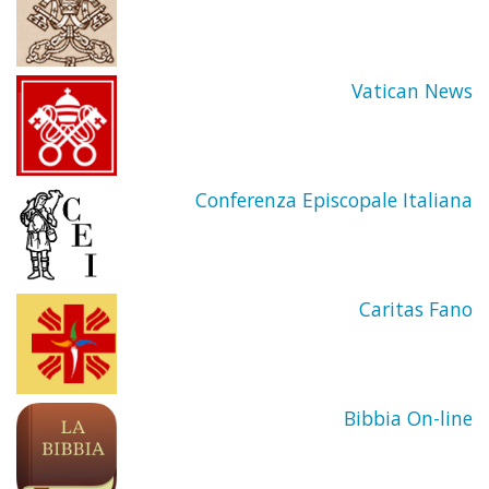
ricor
di
Vatican News
Maria
Carlo
Conferenza Episcopale Italiana
Un
ringr
Caritas Fano
alla
giova
Bibbia On-line
poet
Manci