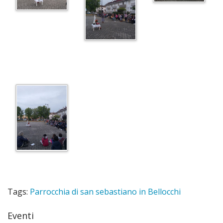
2016
Artico
Minist
della
stori
di
Bello
Il
Patr
della
Tags:
Parrocchia di san sebastiano in Bellocchi
Parro
Eventi
S.