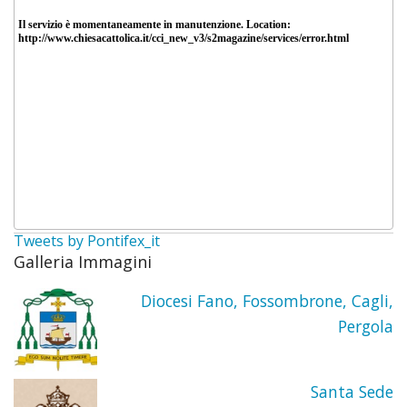
Don
Gius
Carlo
Un
ricor
di
Tweets by Pontifex_it
Galleria Immagini
Don
Diocesi Fano, Fossombrone, Cagli,
Giova
Pergola
Ceriso
Santa Sede
Un